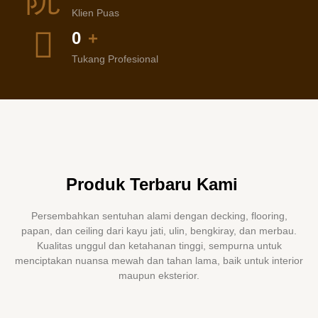
Klien Puas
0
+
Tukang Profesional
Produk Terbaru Kami
Persembahkan sentuhan alami dengan decking, flooring,
papan, dan ceiling dari kayu jati, ulin, bengkiray, dan merbau.
Kualitas unggul dan ketahanan tinggi, sempurna untuk
menciptakan nuansa mewah dan tahan lama, baik untuk interior
maupun eksterior.