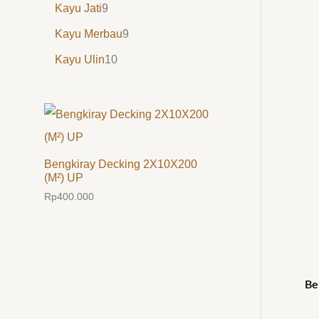
Kayu Jati
9
Kayu Merbau
9
Kayu Ulin
10
Bengkiray Decking 2X10X200
(M²) UP
Rp
400.000
Be