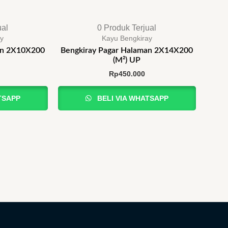
ual
0 Produk Terjual
ay
Kayu Bengkiray
an 2X10X200
Bengkiray Pagar Halaman 2X14X200
(M²) UP
Rp
450.000
TSAPP
BELI VIA WHATSAPP