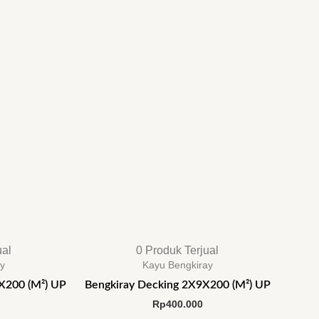
ual
0 Produk Terjual
ay
Kayu Bengkiray
X200 (M²) UP
Bengkiray Decking 2X9X200 (M²) UP
Rp
400.000