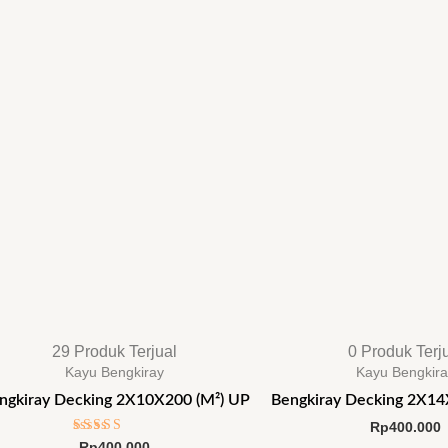
29 Produk Terjual
0 Produk Terj
Kayu Bengkiray
Kayu Bengkir
ngkiray Decking 2X10X200 (M²) UP
Bengkiray Decking 2X14
Rp
400.000
Dinilai
Rp
400.000