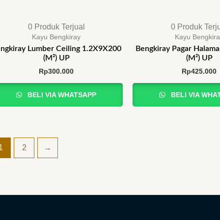
0 Produk Terjual
0 Produk Terj
Kayu Bengkiray
Kayu Bengkir
ngkiray Lumber Ceiling 1.2X9X200
Bengkiray Pagar Halam
(M²) UP
(M²) UP
Rp
300.000
Rp
425.000
BELI VIA WHATSAPP
BELI VIA WHA
1
2
→