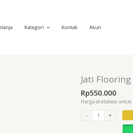
1,5X12X45
(M²)
UP
elanja
Kategori
Kontak
Akun
Jati Floorin
Kuantitas
Jati
Rp
550.000
Flooring
1,5X12X45
Harga di etalase untuk
(M²)
UP
-
+