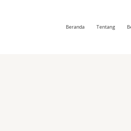
Lewati
ke
konten
Beranda
Tentang
B