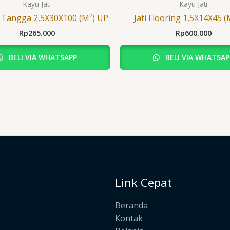
Kayu Jati
Kayu Jati
p Tangga 2,5X30X100 (M²) UP
Jati Flooring 1,5X14X45 (
Rp
265.000
Rp
600.000
BELI VIA WHATSAPP
BELI VIA WHATSAP
Link Cepat
Beranda
Kontak