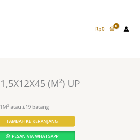
Rp
0
g 1,5X12X45 (M²) UP
 1M² atau ±19 batang
TAMBAH KE KERANJANG
PESAN VIA WHATSAPP