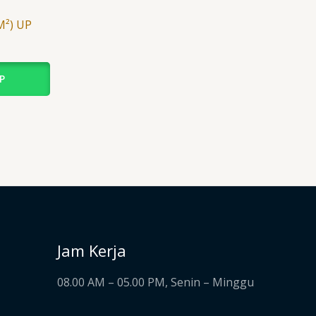
M²) UP
P
Jam Kerja
08.00 AM – 05.00 PM, Senin – Minggu