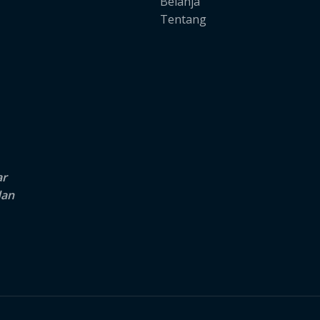
Belanja
Tentang
ar
dan