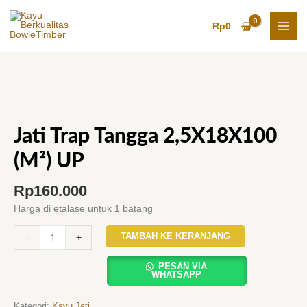
Lewati
Trap
ke
Rp
0
konten
Tangga
2,5X18X100
(M²)
Kuantitas
UP
Jati
Jati Trap Tangga 2,5X18X100
Trap
(M²) UP
Tangga
Rp
160.000
2,5X18X100
Harga di etalase untuk 1 batang
(M²)
TAMBAH KE KERANJANG
-
+
UP
PESAN VIA
WHATSAPP
Kategori:
Kayu Jati