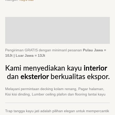
Deskripsi
Informasi Tambahan
Ulasan (0)
Pengiriman GRATIS dengan minimanl pesanan
Pulau Jawa =
10Jt | Luar Jawa = 13Jt
Kami menyediakan kayu
interior
dan
eksterior
berkualitas ekspor.
Melayani permintaan decking kolam renang, Pagar halaman,
Kisi kisi dinding, Lumber ceiling plafon dan flooring lantai kayu
Trap tangga kayu jati adalah pilihan elegan untuk mempercantik