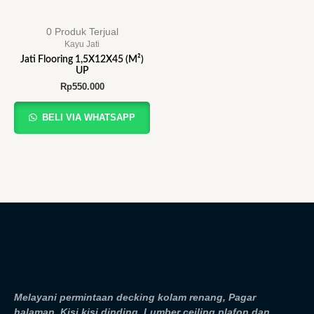
0 Produk Terjual
Kayu Jati
Jati Flooring 1,5X12X45 (M²)
UP
Rp
550.000
BELI VIA WHATSAPP
Melayani permintaan decking kolam renang, Pagar
halaman, Kisi kisi dinding, Lumber ceiling plafon dan